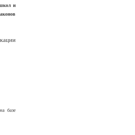
 школ и
Законов
икации
на базе