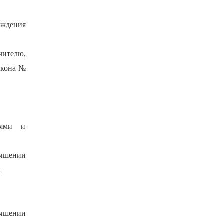
рждения
чителю,
Закона №
иями и
ышении
.
вышении