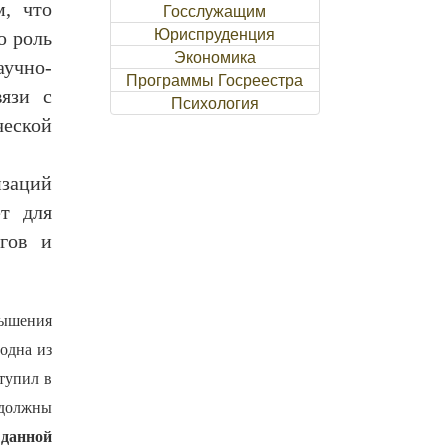
, что
Госслужащим
Юриспруденция
ю роль
Экономика
учно-
Программы Госреестра
вязи с
Психология
еской
изаций
т для
гов и
ышения
одна из
тупил в
 должны
данной