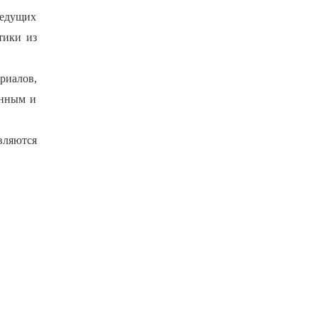
ведущих
тики из
иалов,
енным и
вляются