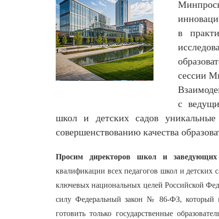
Минпросв
инноваци
в практи
исследов
образова
сессии М
Взаимоде
с ведущ
школ и детских садов уникальные
совершенствованию качества образова
Просим директоров школ и заведующих
квалификации всех педагогов школ и детских с
ключевых национальных целей Российской Федер
силу Федеральный закон № 86-ФЗ, который 
готовить только государственные образоват