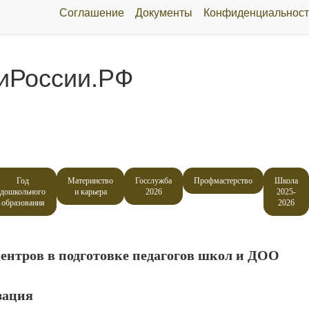
Соглашение
Документы
Конфиденциальност
иРоссии.РФ
Год
Материнство
Госслужба
Профмастерство
Школа
дошкольного
и карьера
2026
2025-
образования
2026
нтров в подготовке педагогов школ и ДОО
зация