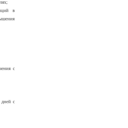
лях;
нций в
ышения
чения с
 дней с