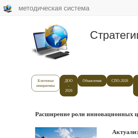
методическая система
Стратеги
Ключевые
ДОО
Объявления
СПО-2026
инициативы
-
2026
Расширение роли инновационных це
Актуали