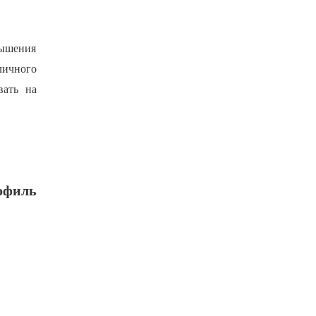
вышения
личного
вать на
офиль